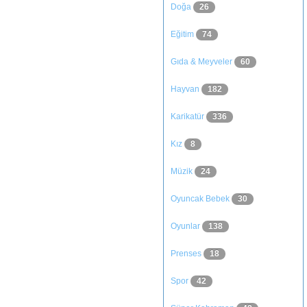
Doğa
26
Eğitim
74
Gıda & Meyveler
60
Hayvan
182
Karikatür
336
Kız
8
Müzik
24
Oyuncak Bebek
30
Oyunlar
138
Prenses
18
Spor
42