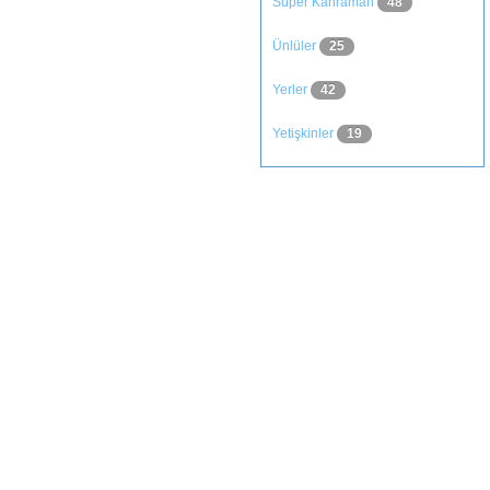
Süper Kahraman
48
Ünlüler
25
Yerler
42
Yetişkinler
19