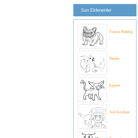
Son Eklenenler
Fransız Bulldog
Raichu
Espeon
Ash Ketchum