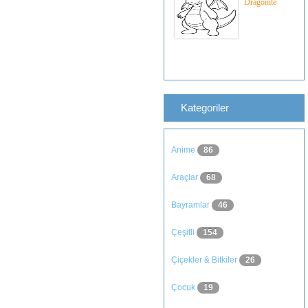
Dragonite
Kategoriler
Anime
86
Araçlar
68
Bayramlar
46
Çeşitli
154
Çiçekler & Bitkiler
26
Çocuk
19