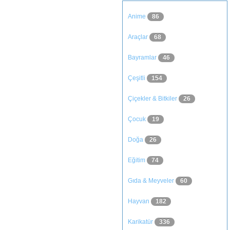
Anime
86
Araçlar
68
Bayramlar
46
Çeşitli
154
Çiçekler & Bitkiler
26
Çocuk
19
Doğa
26
Eğitim
74
Gıda & Meyveler
60
Hayvan
182
Karikatür
336