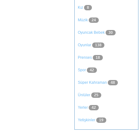
Kız
8
Müzik
24
Oyuncak Bebek
30
Oyunlar
138
Prenses
18
Spor
42
Süper Kahraman
48
Ünlüler
25
Yerler
42
Yetişkinler
19