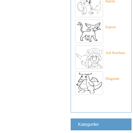
Raichu
Espeon
Ash Ketchum
Dragonite
Kategoriler