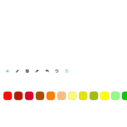
Home
Draw
Pencil
Eraser
Undo
Clear
Save