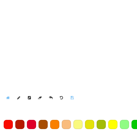
Home
Draw
Pencil
Eraser
Undo
Clear
Save