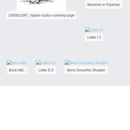
Bananas in Pyjamas
1595811087_nipple-cactus-coloring-page
Letter I 2
Brick ABC
Letter E 9
Berry Smoothie Shopkin