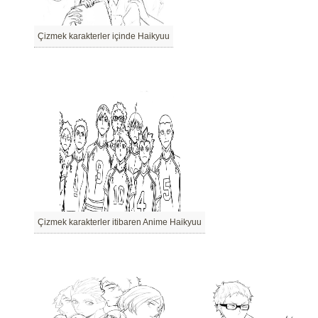
Çizmek karakterler içinde Haikyuu
Çizmek karakterler itibaren Anime Haikyuu