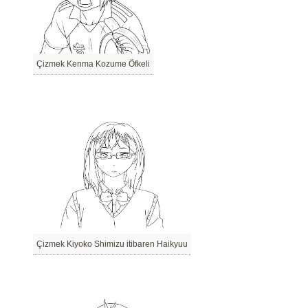
Çizmek Kenma Kozume Öfkeli
Çizmek Kiyoko Shimizu itibaren Haikyuu