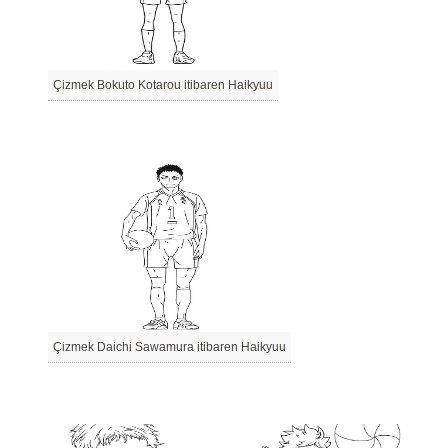
Çizmek Bokuto Kotarou itibaren Haikyuu
Çizmek Daichi Sawamura itibaren Haikyuu