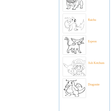
Raichu
Espeon
Ash Ketchum
Dragonite