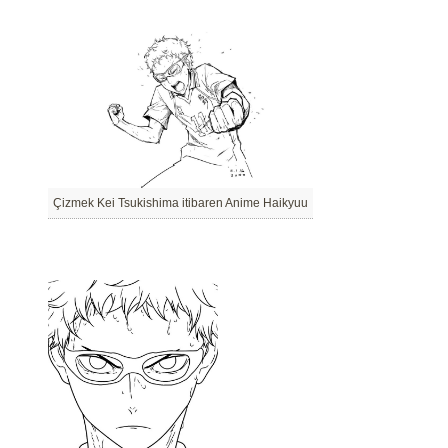
Çizmek Kei Tsukishima itibaren Anime Haikyuu