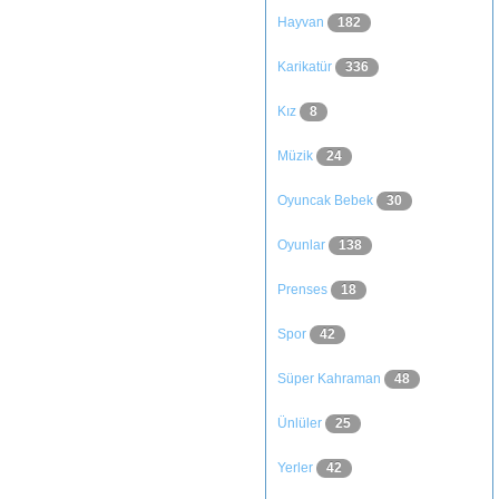
Hayvan
182
Karikatür
336
Kız
8
Müzik
24
Oyuncak Bebek
30
Oyunlar
138
Prenses
18
Spor
42
Süper Kahraman
48
Ünlüler
25
Yerler
42