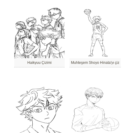
Haikyuu Çizimi
Muhteşem Shoyo Hinata'yı çiz