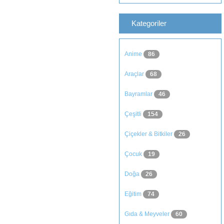
Kategoriler
Anime
86
Araçlar
68
Bayramlar
46
Çeşitli
154
Çiçekler & Bitkiler
26
Çocuk
19
Doğa
26
Eğitim
74
Gıda & Meyveler
60