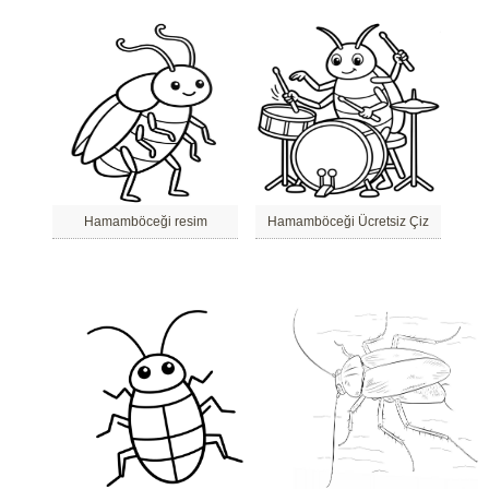
Hamamböceği resim
Hamamböceği Ücretsiz Çiz