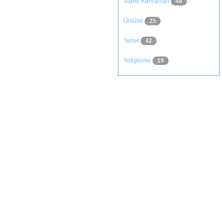
Süper Kahraman
48
Ünlüler
25
Yerler
42
Yetişkinler
19