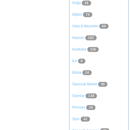
Doğa
26
Eğitim
74
Gıda & Meyveler
60
Hayvan
182
Karikatür
336
Kız
8
Müzik
24
Oyuncak Bebek
30
Oyunlar
138
Prenses
18
Spor
42