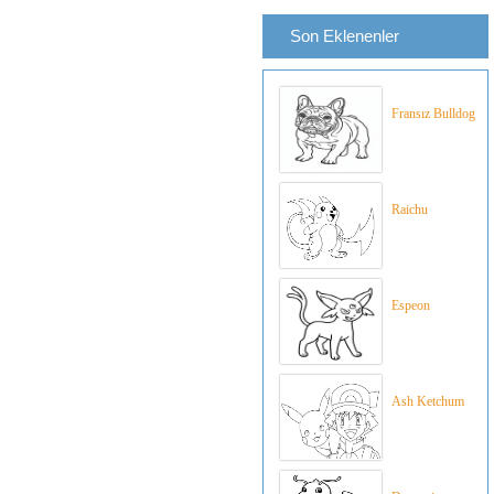
Son Eklenenler
Fransız Bulldog
Raichu
Espeon
Ash Ketchum