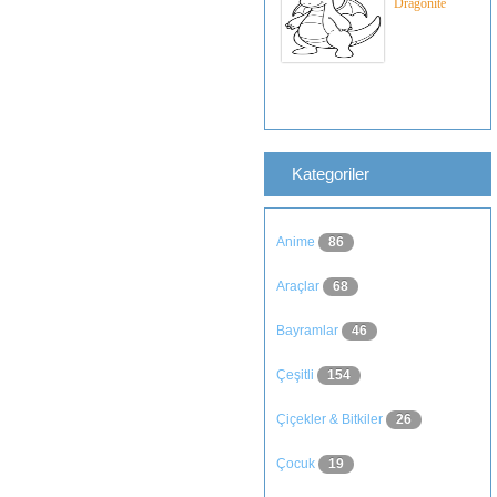
Dragonite
Kategoriler
Anime
86
Araçlar
68
Bayramlar
46
Çeşitli
154
Çiçekler & Bitkiler
26
Çocuk
19