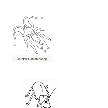
Ücretsiz Hamamböceği