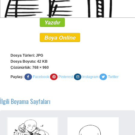
Yazdır
Boya Online
Dosya Türleri: JPG
Dosya Boyutu: 42 KB
Çözünürlük:
768 × 960
Paylaş:
Facebook
Pinterest
Instagram
Twitter
İlgili Boyama Sayfaları