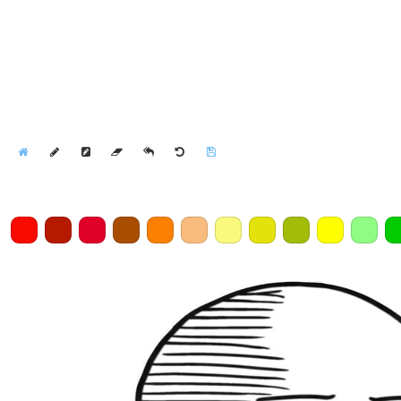
Home
Draw
Pencil
Eraser
Undo
Clear
Save