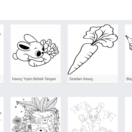
Havuç Yiyen Bebek Tavşan
Sıradan Havuç