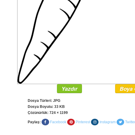
Yazdır
Boya 
Dosya Türleri: JPG
Dosya Boyutu: 33 KB
Çözünürlük:
724 × 1199
Paylaş:
Facebook
Pinterest
Instagram
Twitte