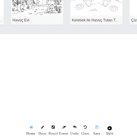
Tutan Domuz Yavrusu
Havuç Evi
Kelebek ile Havuç Tutan Tavşan
Size
Home
Draw
Pencil
Eraser
Undo
Clear
Save