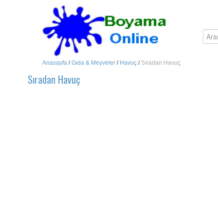
Anasayfa
/
Gıda & Meyveler
/
Havuç
/
Sıradan Havuç
Sıradan Havuç