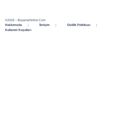
©2026 – BoyamaOnline.Com
Hakkımızda
|
İletişim
|
Gizlilik Politikası
|
Kullanım Koşulları