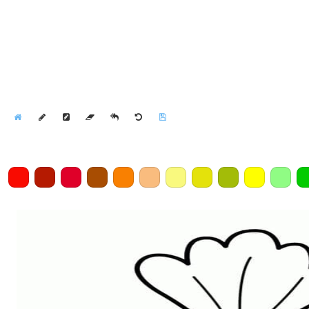
Home
Draw
Pencil
Eraser
Undo
Clear
Save