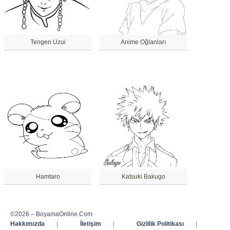
Tengen Uzui
Anime Oğlanları
Hamtaro
Katsuki Bakugo
©2026 – BoyamaOnline.Com
Hakkımızda
|
İletişim
|
Gizlilik Politikası
|