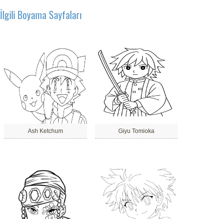
İlgili Boyama Sayfaları
Ash Ketchum
Giyu Tomioka