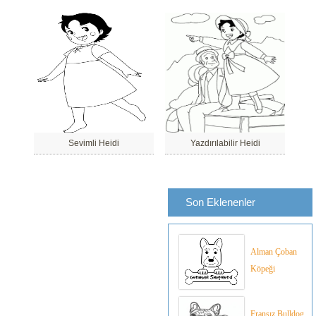
Sevimli Heidi
Yazdırılabilir Heidi
Son Eklenenler
Alman Çoban
Köpeği
Fransız Bulldog