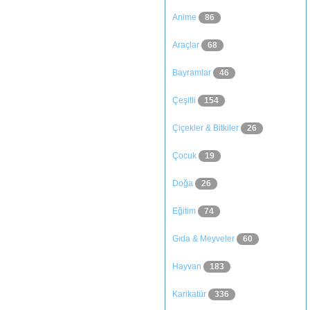
Anime
86
Araçlar
68
Bayramlar
46
Çeşitli
154
Çiçekler & Bitkiler
26
Çocuk
19
Doğa
26
Eğitim
74
Gıda & Meyveler
60
Hayvan
183
Karikatür
336