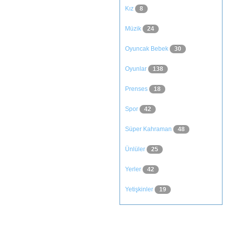
Kız
8
Müzik
24
Oyuncak Bebek
30
Oyunlar
138
Prenses
18
Spor
42
Süper Kahraman
48
Ünlüler
25
Yerler
42
Yetişkinler
19