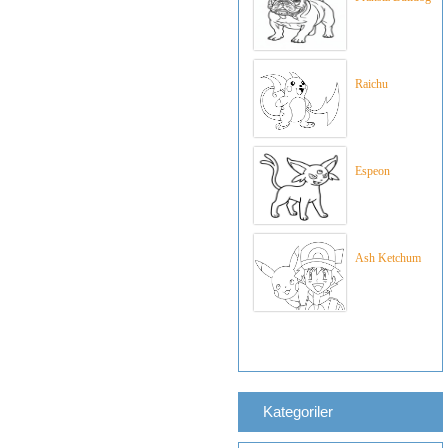
Raichu
Espeon
Ash Ketchum
Kategoriler