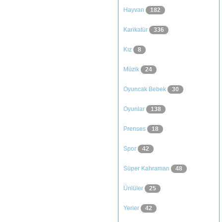
Hayvan
182
Karikatür
336
Kız
8
Müzik
24
Oyuncak Bebek
30
Oyunlar
138
Prenses
18
Spor
42
Süper Kahraman
48
Ünlüler
25
Yerler
42