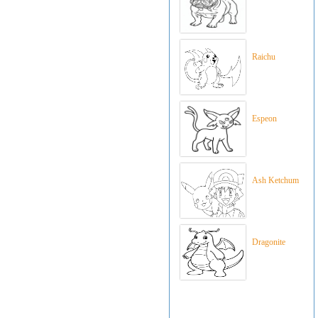
Raichu
Espeon
Ash Ketchum
Dragonite