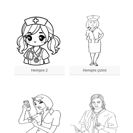
Hemşire 2
Hemşire çizimi