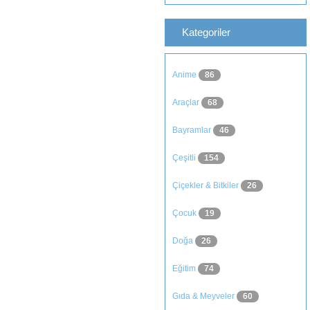
Kategoriler
Anime
86
Araçlar
68
Bayramlar
46
Çeşitli
154
Çiçekler & Bitkiler
26
Çocuk
19
Doğa
26
Eğitim
74
Gıda & Meyveler
60