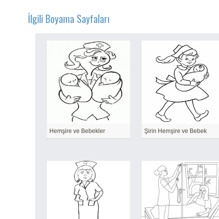
İlgili Boyama Sayfaları
Hemşire ve Bebekler
Şirin Hemşire ve Bebek