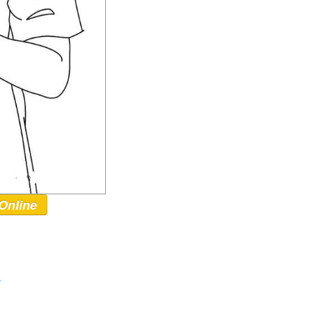
Online
r