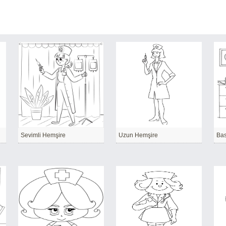
Sevimli Hemşire
Uzun Hemşire
Bas