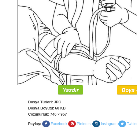
Yazdır
Boya 
Dosya Türleri: JPG
Dosya Boyutu: 60 KB
Çözünürlük:
740 × 957
Paylaş:
Facebook
Pinterest
Instagram
Twitte