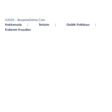
©2026 – BoyamaOnline.Com
Hakkımızda
|
İletişim
|
Gizlilik Politikası
|
Kullanım Koşulları