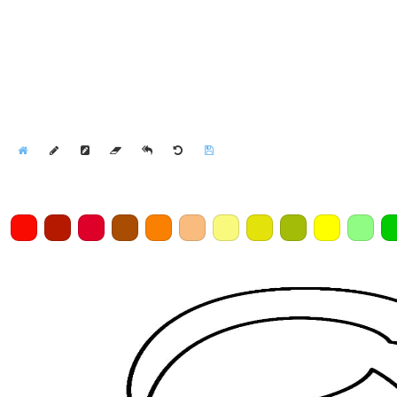
Home
Draw
Pencil
Eraser
Undo
Clear
Save