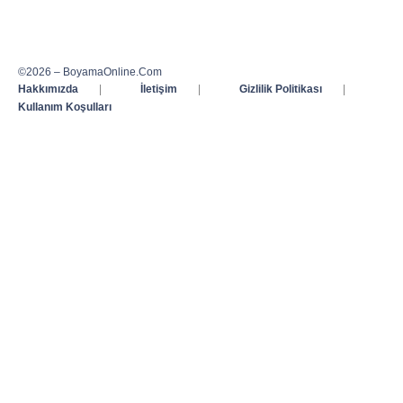
©2026 – BoyamaOnline.Com
Hakkımızda
|
İletişim
|
Gizlilik Politikası
|
Kullanım Koşulları