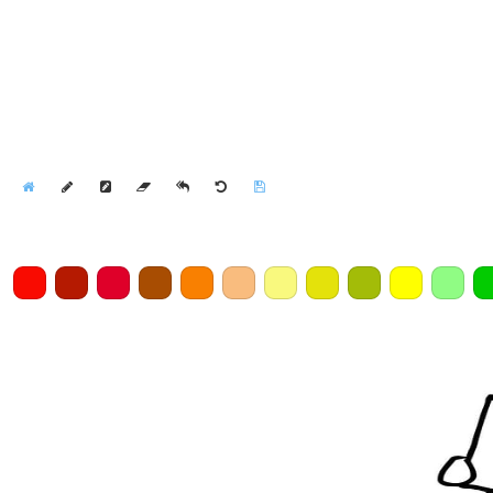
Home
Draw
Pencil
Eraser
Undo
Clear
Save