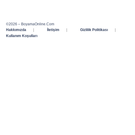
©2026 – BoyamaOnline.Com
Hakkımızda
|
İletişim
|
Gizlilik Politikası
|
Kullanım Koşulları