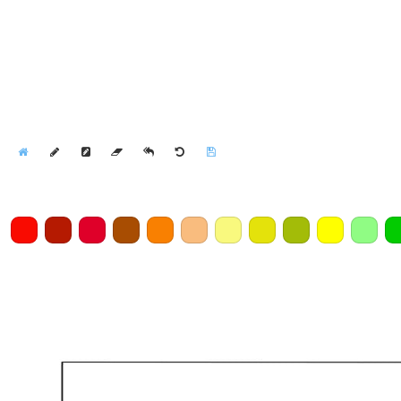
Home
Draw
Pencil
Eraser
Undo
Clear
Save