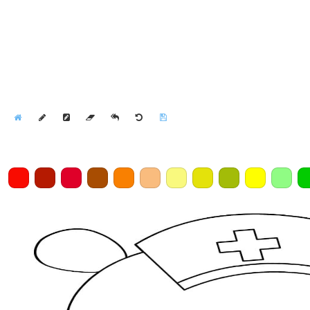
Home
Draw
Pencil
Eraser
Undo
Clear
Save