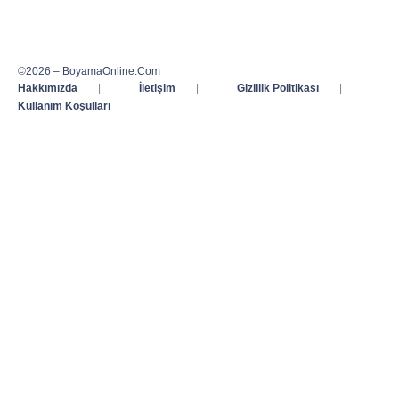
©2026 – BoyamaOnline.Com
Hakkımızda
|
İletişim
|
Gizlilik Politikası
|
Kullanım Koşulları