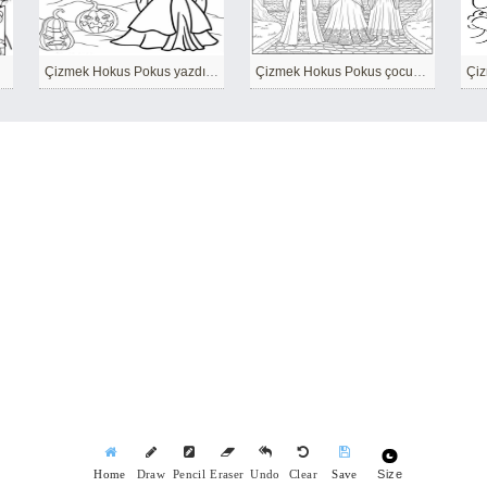
Çizmek Hokus Pokus yazdırılabilir temel
Çizmek Hokus Pokus çocuklar için temel
Size
Home
Draw
Pencil
Eraser
Undo
Clear
Save