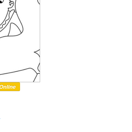
Online
r