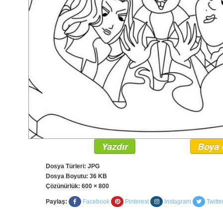
Yazdır
Boya 
Dosya Türleri: JPG
Dosya Boyutu: 36 KB
Çözünürlük:
600 × 800
Paylaş:
Facebook
Pinterest
Instagram
Twitte