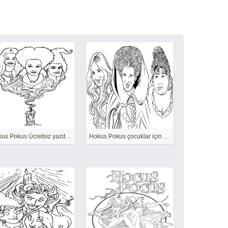
Hokus Pokus Ücretsiz yazdırılabilir
Hokus Pokus çocuklar için Basit