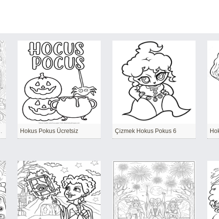
ar için kolay
Hokus Pokus Ücretsiz
Çizmek Hokus Pokus 6