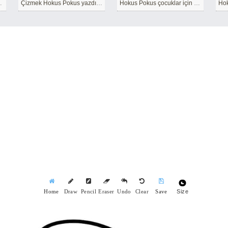
 için ücretsiz
Çizmek Hokus Pokus yazdırılabilir kolay
Hokus Pokus çocuklar için temel
Size
Home
Draw
Pencil
Eraser
Undo
Clear
Save