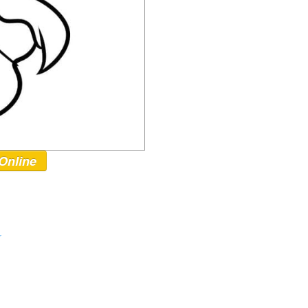
Online
r