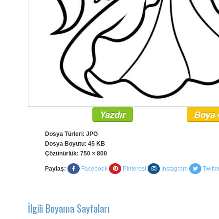
Yazdır
Boya 
Dosya Türleri: JPG
Dosya Boyutu: 45 KB
Çözünürlük:
750 × 800
Paylaş:
Facebook
Pinterest
Instagram
Twitte
İlgili Boyama Sayfaları