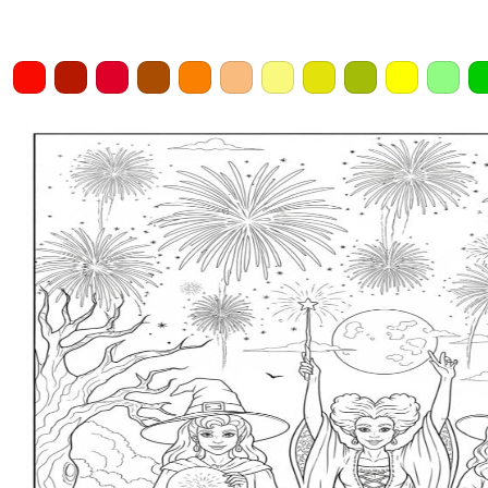
Home
Draw
Pencil
Eraser
Undo
Clear
Save