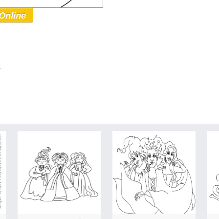
Online
r