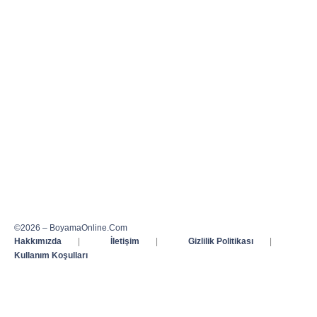
©2026 – BoyamaOnline.Com
Hakkımızda
|
İletişim
|
Gizlilik Politikası
|
Kullanım Koşulları