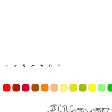
Home
Draw
Pencil
Eraser
Undo
Clear
Save