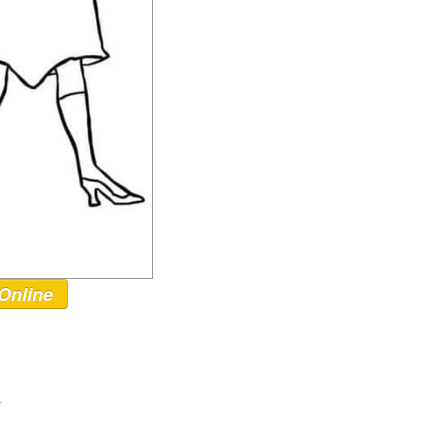
Online
r