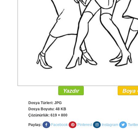
Yazdır
Boya 
Dosya Türleri: JPG
Dosya Boyutu: 48 KB
Çözünürlük:
619 × 800
Paylaş:
Facebook
Pinterest
Instagram
Twitte