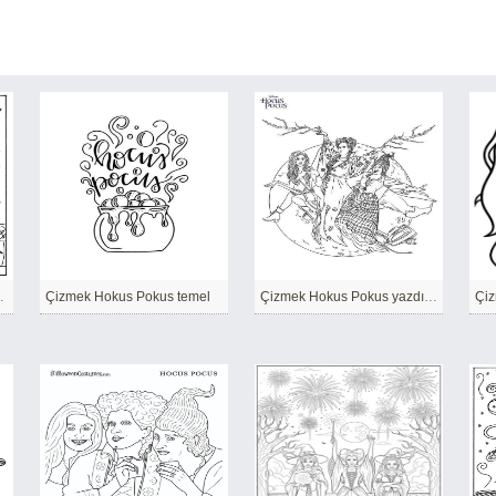
cuklar için
Çizmek Hokus Pokus temel
Çizmek Hokus Pokus yazdırılabilir
Çiz