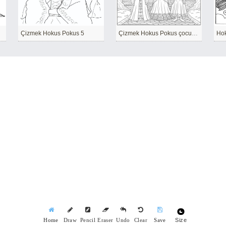
Çizmek Hokus Pokus 5
Çizmek Hokus Pokus çocuklar için temel
Hok
Size
Home
Draw
Pencil
Eraser
Undo
Clear
Save