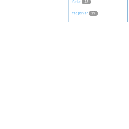
Yerler
42
Yetişkinler
19