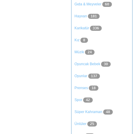
Gıda & Meyveler
60
Hayvan
181
Karikatür
336
Kız
8
Müzik
24
Oyuncak Bebek
30
Oyunlar
137
Prenses
18
Spor
42
Süper Kahraman
48
Ünlüler
25