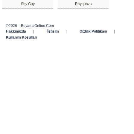
Shy Guy
Rayquaza
©2026 – BoyamaOnline.Com
Hakkımızda
|
İletişim
|
Gizlilik Politikası
|
Kullanım Koşulları