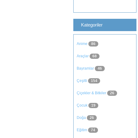
Kategoriler
Anime
86
Araçlar
68
Bayramlar
46
Çeşitli
154
Çiçekler & Bitkiler
26
Çocuk
19
Doğa
26
Eğitim
74