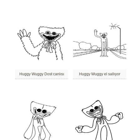
Huggy Wuggy Dost canlısı
Huggy Wuggy el sallıyor