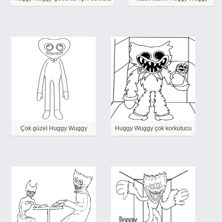
Çok güzel Huggy Wuggy
Huggy Wuggy çok korkutucu