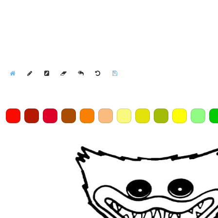
Home
Draw
Pencil
Eraser
Undo
Clear
Save