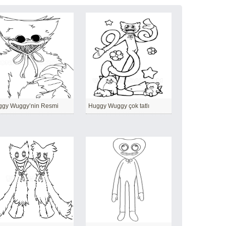
ggy Wuggy’nin Resmi
Huggy Wuggy çok tatlı