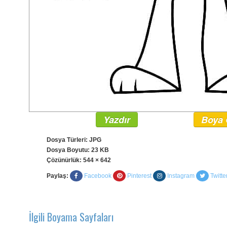
Yazdır
Boya 
Dosya Türleri: JPG
Dosya Boyutu: 23 KB
Çözünürlük:
544 × 642
Paylaş:
Facebook
Pinterest
Instagram
Twitte
İlgili Boyama Sayfaları