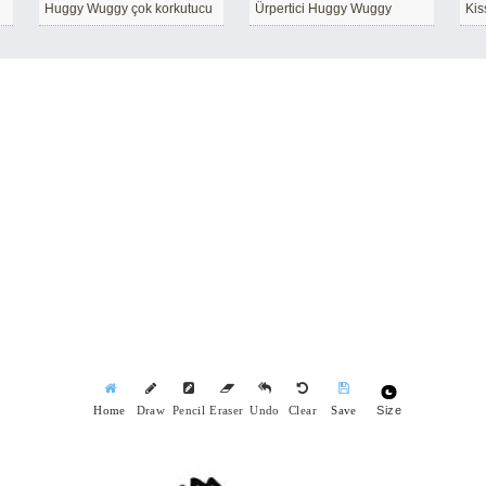
Huggy Wuggy çok korkutucu
Ürpertici Huggy Wuggy
Kis
Size
Home
Draw
Pencil
Eraser
Undo
Clear
Save