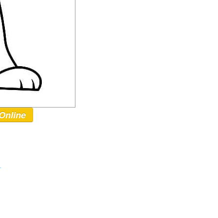
Online
r