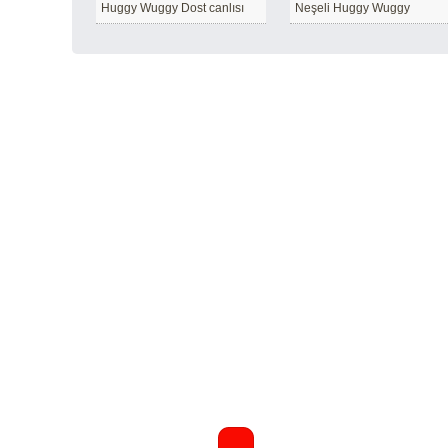
Huggy Wuggy Dost canlısı
Neşeli Huggy Wuggy