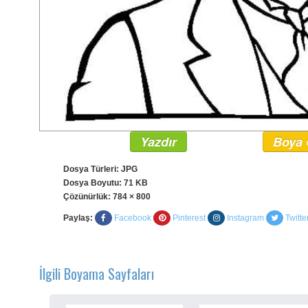
Yazdır
Boya 
Dosya Türleri: JPG
Dosya Boyutu: 71 KB
Çözünürlük:
784 × 800
Paylaş:
Facebook
Pinterest
Instagram
Twitte
İlgili Boyama Sayfaları