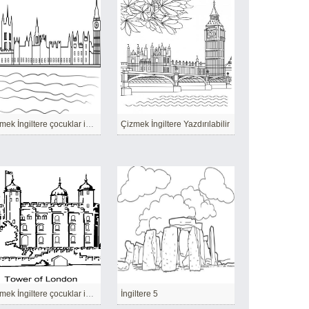
Çizmek İngiltere çocuklar için temel kolay
Çizmek İngiltere Yazdırılabilir
Çizmek İngiltere çocuklar için kolay
İngiltere 5