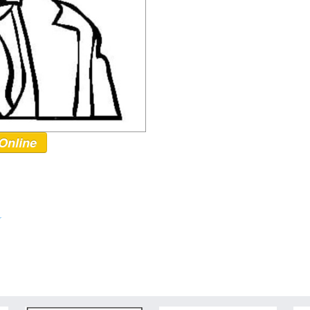
Online
r