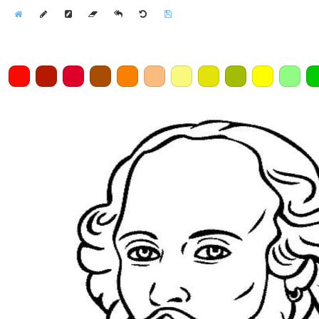
Home
Draw
Pencil
Eraser
Undo
Clear
Save