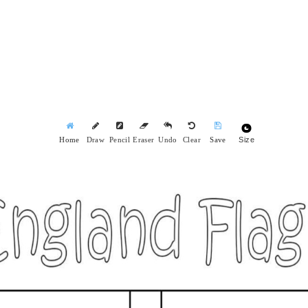
Size
Home
Draw
Pencil
Eraser
Undo
Clear
Save