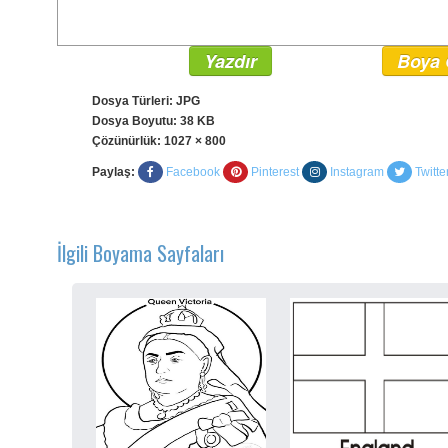
Yazdır
Boya 
Dosya Türleri: JPG
Dosya Boyutu: 38 KB
Çözünürlük:
1027 × 800
Paylaş:
Facebook
Pinterest
Instagram
Twitte
İlgili Boyama Sayfaları