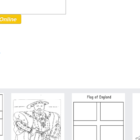
Online
r