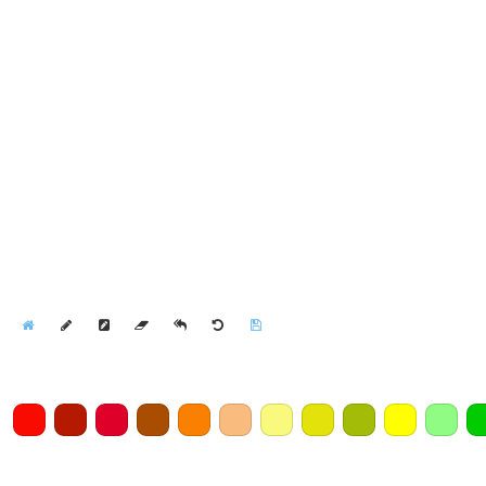
Home
Draw
Pencil
Eraser
Undo
Clear
Save