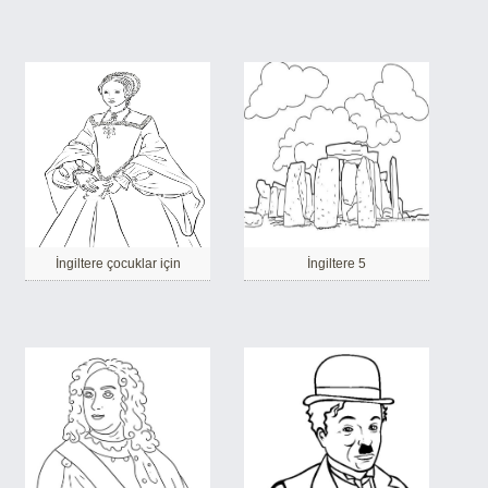
İngiltere çocuklar için
İngiltere 5