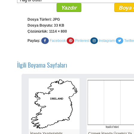
Yazdır
Boya 
Dosya Türleri: JPG
Dosya Boyutu: 33 KB
Çözünürlük:
1114 × 800
Paylaş:
Facebook
Pinterest
Instagram
Twitte
İlgili Boyama Sayfaları
İrlanda Yazdırılabilir
Çizmek İrlanda Ücretsi