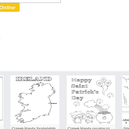
Online
r
z Yazdırılabilir
Çizmek İrlanda Yazdırılabilir
Çizmek İrlanda çocuklar için kolay
Gör