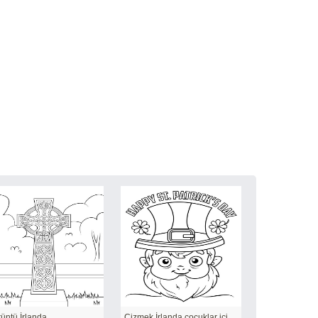
üntü İrlanda
Çizmek İrlanda çocuklar için ücretsiz