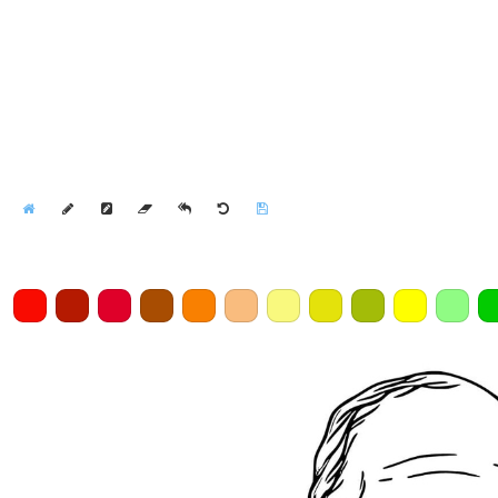
Home
Draw
Pencil
Eraser
Undo
Clear
Save