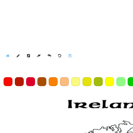
Home
Draw
Pencil
Eraser
Undo
Clear
Save