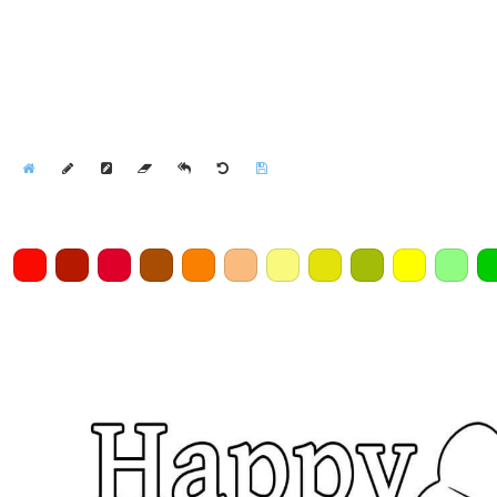
Home
Draw
Pencil
Eraser
Undo
Clear
Save