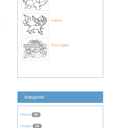
Leafeon
Street Fighter
Kategoriler
Anime
86
Araçlar
68