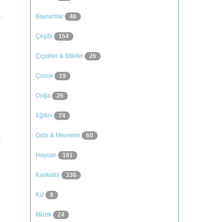
Bayramlar
46
Çeşitli
154
Çiçekler & Bitkiler
26
Çocuk
19
Doğa
26
Eğitim
74
Gıda & Meyveler
60
Hayvan
181
Karikatür
336
Kız
8
Müzik
24