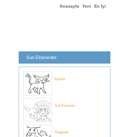
Anasayfa
Yeni
En İyi
Son Eklenenler
Espeon
Ash Ketchum
Dragonite