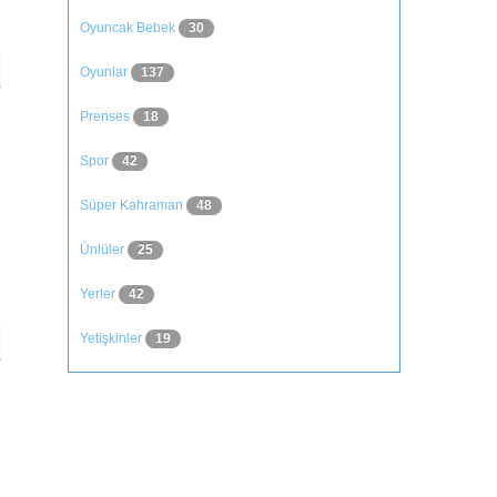
Oyuncak Bebek
30
Oyunlar
137
Prenses
18
Spor
42
Süper Kahraman
48
Ünlüler
25
Yerler
42
Yetişkinler
19