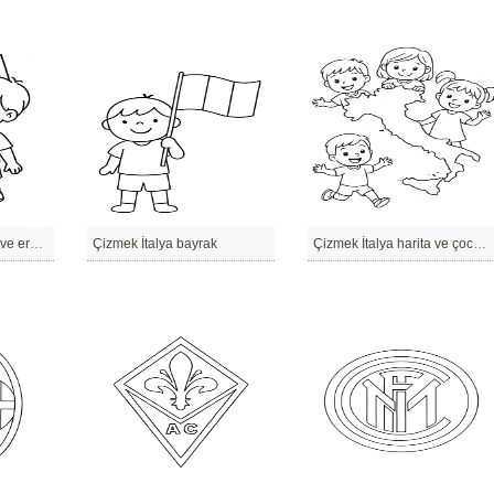
Çizmek İtalya bayrak ve erkek çocuk
Çizmek İtalya bayrak
Çizmek İtalya harita ve çocuklar