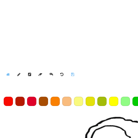
Home
Draw
Pencil
Eraser
Undo
Clear
Save