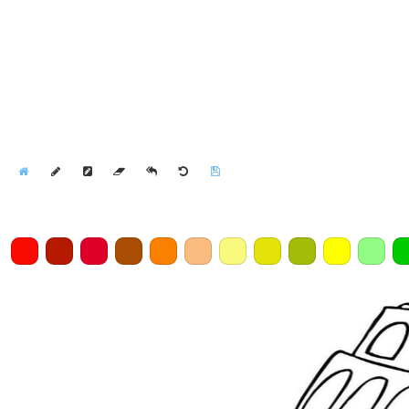
Home
Draw
Pencil
Eraser
Undo
Clear
Save