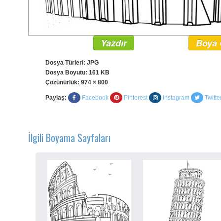
Yazdır
Boya 
Dosya Türleri: JPG
Dosya Boyutu: 161 KB
Çözünürlük:
974 × 800
Paylaş:
Facebook
Pinterest
Instagram
Twitte
İlgili Boyama Sayfaları