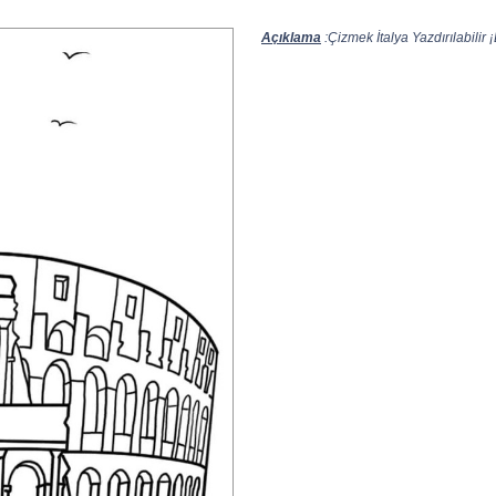
Açıklama
:Çizmek İtalya Yazdırılabilir 