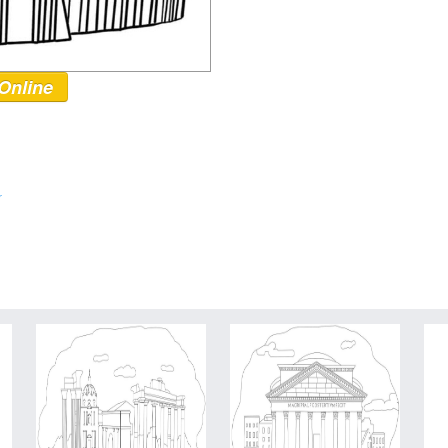
Online
r