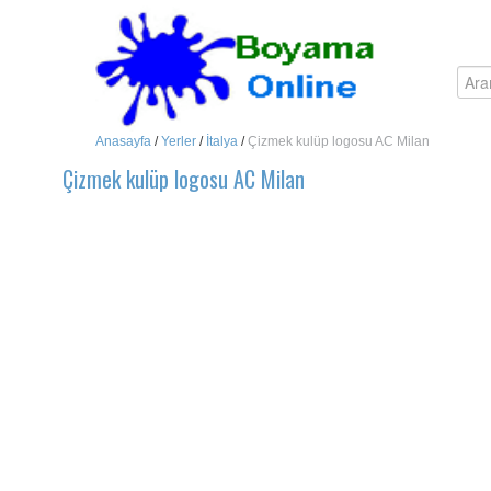
Anasayfa
/
Yerler
/
İtalya
/
Çizmek kulüp logosu AC Milan
Çizmek kulüp logosu AC Milan