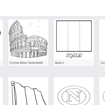
Çizmek İtalya Yazdırılabilir
İtalya 2