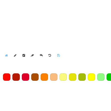
Home
Draw
Pencil
Eraser
Undo
Clear
Save