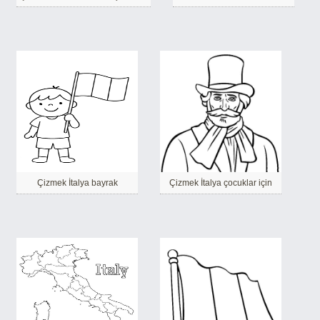
Çizmek İtalya bayrak
Çizmek İtalya çocuklar için