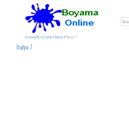
Anasayfa
/
Çeşitli
/
İtalya
/
İtalya 7
İtalya 7