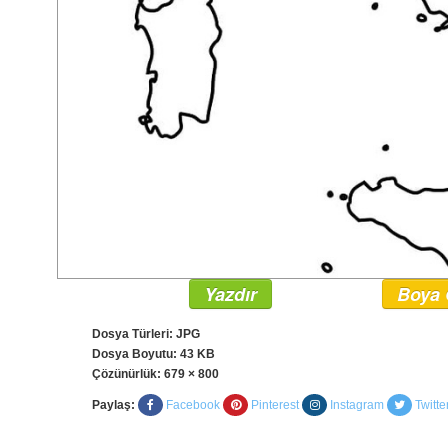
Yazdır
Boya 
Dosya Türleri: JPG
Dosya Boyutu: 43 KB
Çözünürlük:
679 × 800
Paylaş:
Facebook
Pinterest
Instagram
Twitte