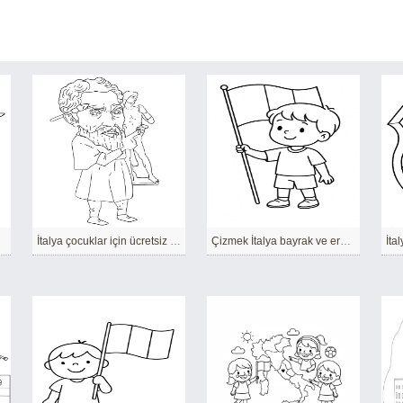
İtalya çocuklar için ücretsiz yazdırılabilir
Çizmek İtalya bayrak ve erkek çocuk
İta