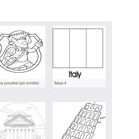
lya çocuklar için ücretsiz
İtalya 4