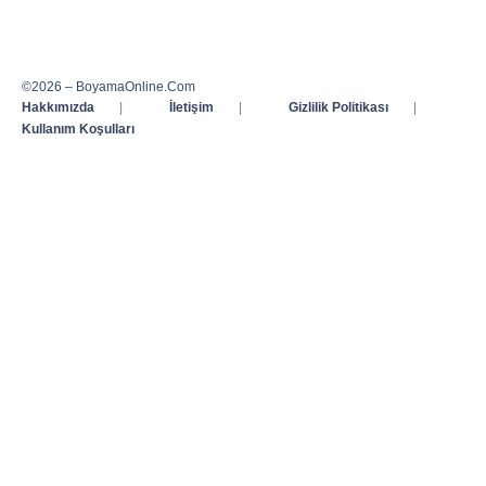
©2026 – BoyamaOnline.Com
Hakkımızda
|
İletişim
|
Gizlilik Politikası
|
Kullanım Koşulları