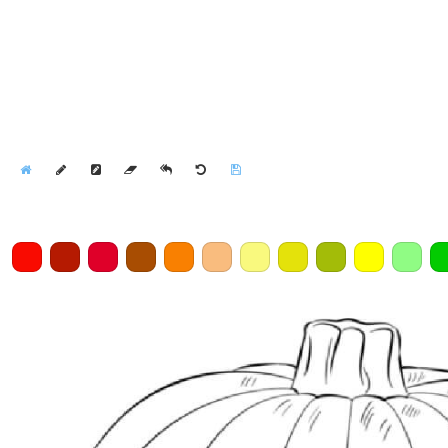
Home
Draw
Pencil
Eraser
Undo
Clear
Save