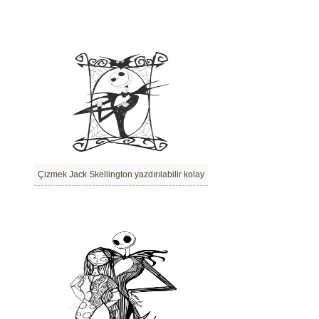
Çizmek Jack Skellington yazdırılabilir kolay