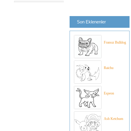
Son Eklenenler
Fransız Bulldog
Raichu
Espeon
Ash Ketchum