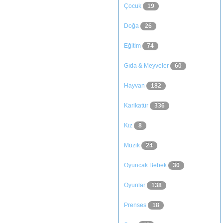
Çocuk
19
Doğa
26
Eğitim
74
Gıda & Meyveler
60
Hayvan
182
Karikatür
336
Kız
8
Müzik
24
Oyuncak Bebek
30
Oyunlar
138
Prenses
18