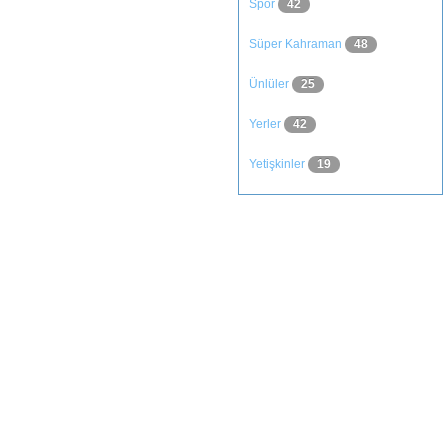
Spor
42
Süper Kahraman
48
Ünlüler
25
Yerler
42
Yetişkinler
19