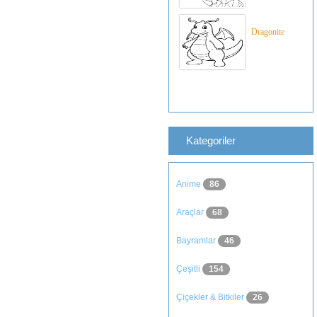
Dragonite
Kategoriler
Anime
86
Araçlar
68
Bayramlar
46
Çeşitli
154
Çiçekler & Bitkiler
26