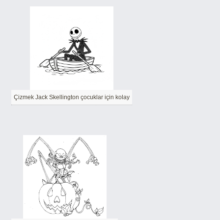
Çizmek Jack Skellington çocuklar için kolay