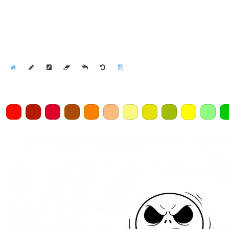
Home
Draw
Pencil
Eraser
Undo
Clear
Save