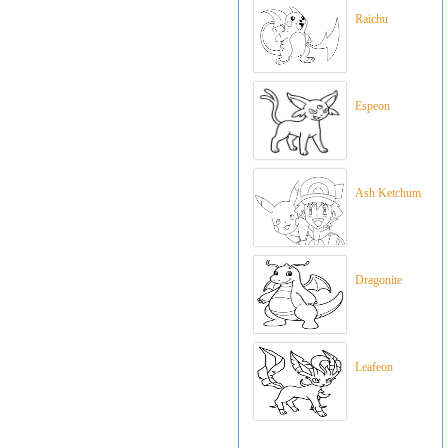
Raichu
Espeon
Ash Ketchum
Dragonite
Leafeon