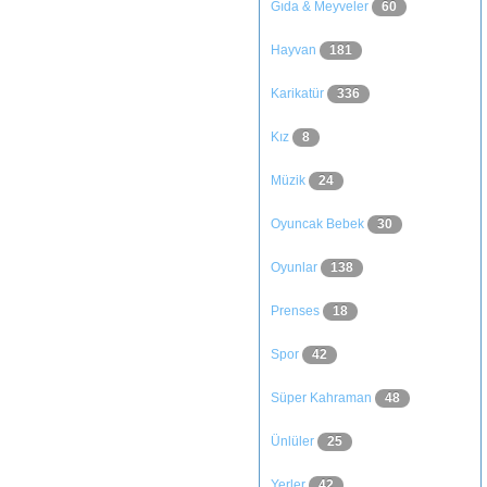
Gıda & Meyveler
60
Hayvan
181
Karikatür
336
Kız
8
Müzik
24
Oyuncak Bebek
30
Oyunlar
138
Prenses
18
Spor
42
Süper Kahraman
48
Ünlüler
25
Yerler
42