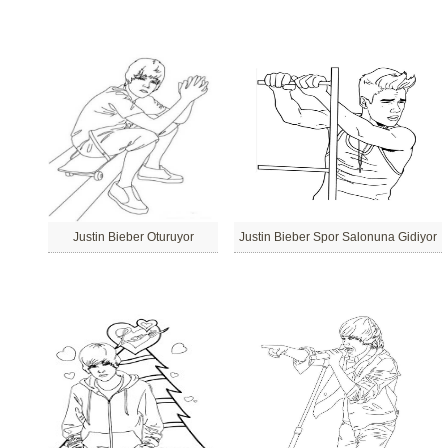
Justin Bieber Oturuyor
Justin Bieber Spor Salonuna Gidiyor