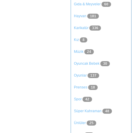
Gıda & Meyveler
60
Hayvan
181
Karikatür
336
Kız
8
Müzik
24
Oyuncak Bebek
30
Oyunlar
137
Prenses
18
Spor
42
Süper Kahraman
48
Ünlüler
25