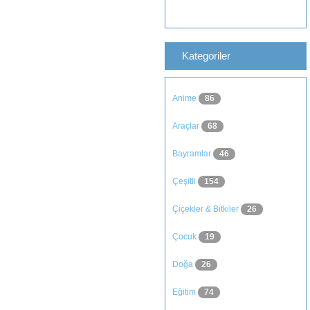
Kategoriler
Anime
86
Araçlar
68
Bayramlar
46
Çeşitli
154
Çiçekler & Bitkiler
26
Çocuk
19
Doğa
26
Eğitim
74