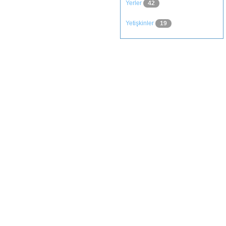
Yerler
42
Yetişkinler
19