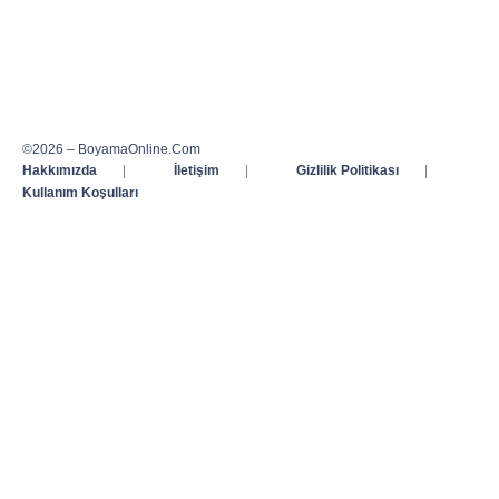
©2026 – BoyamaOnline.Com
Hakkımızda
|
İletişim
|
Gizlilik Politikası
|
Kullanım Koşulları