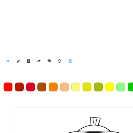
Home
Draw
Pencil
Eraser
Undo
Clear
Save