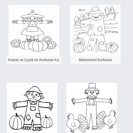
Kabak ve Çiçek ile Korkuluk Kız
Mükemmel Korkuluk