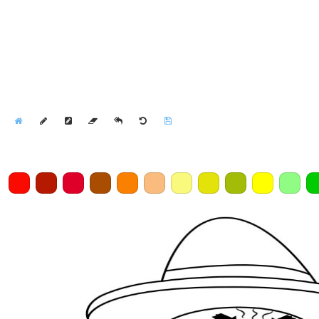
Home
Draw
Pencil
Eraser
Undo
Clear
Save