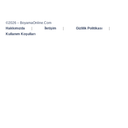
©2026 – BoyamaOnline.Com
Hakkımızda
|
İletişim
|
Gizlilik Politikası
|
Kullanım Koşulları