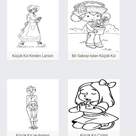
Küçük Kız Kirsten Larson
Bir Saksıyı tutan Küçük Kız
Küçük Kız ve Annesi
Küçük Kız Çizimi