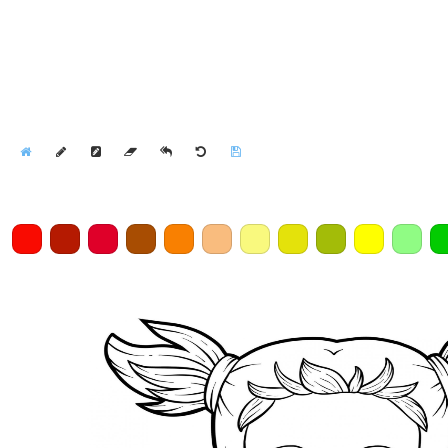
Home
Draw
Pencil
Eraser
Undo
Clear
Save